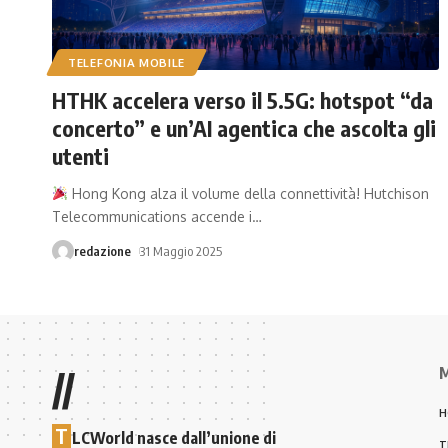
TELEFONIA MOBILE
HTHK accelera verso il 5.5G: hotspot “da
concerto” e un’AI agentica che ascolta gli
utenti
Hong Kong alza il volume della connettività! Hutchison
Telecommunications accende i
…
redazione
31 Maggio 2025
M
//
H
T
LCWorld nasce dall’unione di
T