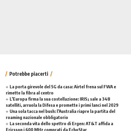
Potrebbe piacerti
La porta girevole del 5G da casa: Airtel frena sul FWA e
rimette la fibra al centro
L’Europa firma la sua costellazione: IRIS² sale a 348
satelliti, arruola la Difesa e promette i primi lanci nel 2029
Una sola tacca nel bush: l’Australia riapre la partita del
roaming nazionale obbligatorio
La seconda vita dello spettro di Ergen: AT&T affida a
Ericsson i 600 MHz comprati da EchoStar