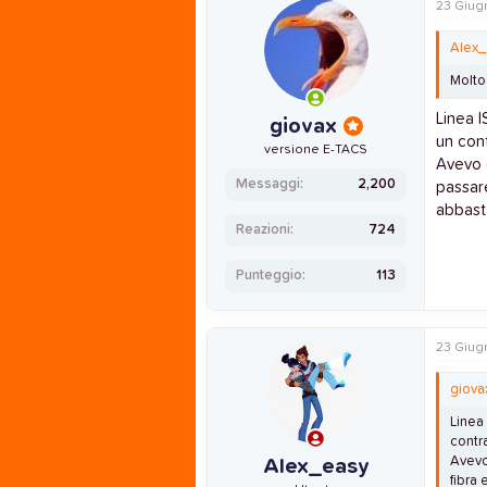
23 Giug
Alex_
Molto
Linea 
giovax
un con
versione E-TACS
Avevo g
Messaggi
2,200
passare
abbast
Reazioni
724
Punteggio
113
23 Giug
giova
Linea
contr
Avevo 
Alex_easy
fibra