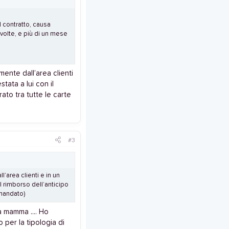
 contratto, causa
volte, e più di un mese
mente dall’area clienti
stata a lui con il
ato tra tutte le carte
#3
l’area clienti e in un
 il rimborso dell’anticipo
 mandato)
ia mamma .... Ho
 per la tipologia di