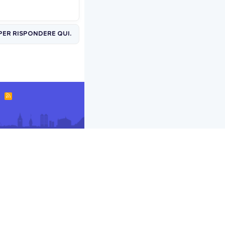
PER RISPONDERE QUI.
R
S
S