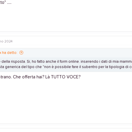
o" .....
no 2024
x ha detto:
 della risposta. Si, ho fatto anche il form online. inserendo i dati di mia mamma
ta generica del tipo che "non è possibile fare il subentro per la tipologia di con
strano. Che offerta hai? Là TUTTO VOCE?