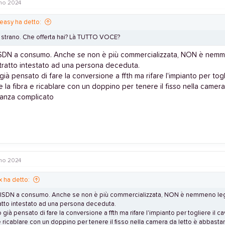
no 2024
easy ha detto:
 strano. Che offerta hai? Là TUTTO VOCE?
ISDN a consumo. Anche se non è più commercializzata, NON è nem
tratto intestato ad una persona deceduta.
ià pensato di fare la conversione a ffth ma rifare l'impianto per togl
 la fibra e ricablare con un doppino per tenere il fisso nella camera
anza complicato
no 2024
x ha detto:
 ISDN a consumo. Anche se non è più commercializzata, NON è nemmeno le
atto intestato ad una persona deceduta.
già pensato di fare la conversione a ffth ma rifare l'impianto per togliere il c
 e ricablare con un doppino per tenere il fisso nella camera da letto è abbast