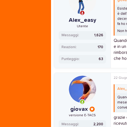
giova
Esiste
è dal
deces
Alex_easy
fa ho 
Utente
Non h
Messaggi
1,626
Quando 
e in un
Reazioni
170
rimbors
che ho
Punteggio
63
22 Giug
Alex_
Quando
mese è
conve
giovax
versione E-TACS
grazie 
ricevut
Messaggi
2,200