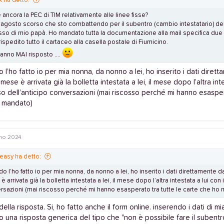
x ha detto:
 ancora la PEC di TIM relativamente alle linee fisse?
l'agosto scorso che sto combattendo per il subentro (cambio intestatario) del
so di mio papà. Ho mandato tutta la documentazione alla mail specifica due 
rispedito tutto il cartaceo alla casella postale di Fiumicino.
anno MAI risposto ....
l’ho fatto io per mia nonna, da nonno a lei, ho inserito i dati diretta
 mese è arrivata già la bolletta intestata a lei, il mese dopo l’altra inte
o dell’anticipo conversazioni (mai riscosso perché mi hanno esasper
 mandato)
no 2024
easy ha detto:
 l’ho fatto io per mia nonna, da nonno a lei, ho inserito i dati direttamente dal
 arrivata già la bolletta intestata a lei, il mese dopo l’altra intestata a lui con
rsazioni (mai riscosso perché mi hanno esasperato tra tutte le carte che ho
della risposta. Si, ho fatto anche il form online. inserendo i dati di m
o una risposta generica del tipo che "non è possibile fare il subentro