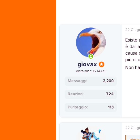
n
e
22 Giug
Esiste 
è dall'
causa 
più di 
giovax
Non han
versione E-TACS
Messaggi
2,200
Reazioni
724
Punteggio
113
22 Giug