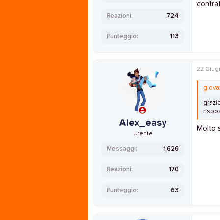
contratt
Reazioni
724
Punteggio
113
22 Giug
giova
grazie
rispos
Alex_easy
Molto 
Utente
Messaggi
1,626
Reazioni
170
Punteggio
63