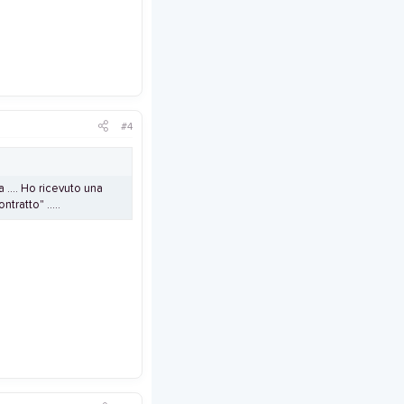
#4
 .... Ho ricevuto una
tratto" .....