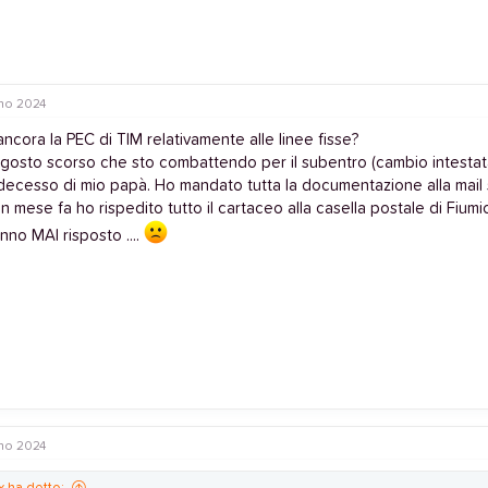
no 2024
ancora la PEC di TIM relativamente alle linee fisse?
agosto scorso che sto combattendo per il subentro (cambio intestata
decesso di mio papà. Ho mandato tutta la documentazione alla mail s
un mese fa ho rispedito tutto il cartaceo alla casella postale di Fiumi
no MAI risposto ....
no 2024