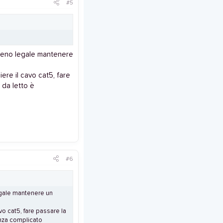
#5
meno legale mantenere
iere il cavo cat5, fare
 da letto è
#6
gale mantenere un
avo cat5, fare passare la
anza complicato