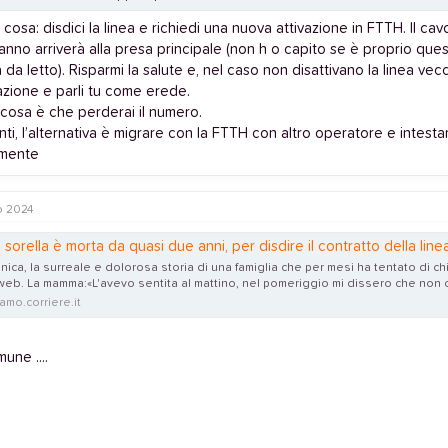
 cosa: disdici la linea e richiedi una nuova attivazione in FTTH. Il cav
nno arriverà alla presa principale (non h o capito se è proprio que
da letto). Risparmi la salute e, nel caso non disattivano la linea vecch
azione e parli tu come erede.
 cosa è che perderai il numero.
nti, l’alternativa è migrare con la FTTH con altro operatore e intesta
amente
o 2024
sorella è morta da quasi due anni, per disdire il contratto della linea telefonica
ica, la surreale e dolorosa storia di una famiglia che per mesi ha tentato di ch
eb. La mamma:«L'avevo sentita al mattino, nel pomeriggio mi dissero che non c
mo.corriere.it
une ....