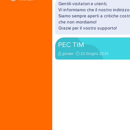
Gentili visitatori e utenti,
Vi informiamo che il nostro indirizz
Siamo sempre aperti a critiche costr
che non mordiamo!
Grazie per il vostro supporto!
PEC TIM
A
D
giovax
22 Giugno 2024
u
a
t
t
o
a
r
d
e
'
d
i
i
n
s
i
c
z
u
i
s
o
s
i
o