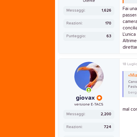
Utente
Fai una
Messaggi
1,626
passera
camera 
Reazioni
170
concili
L’unica
Punteggio
63
Altrime
dirett
18 Lugli
«Mia 
Canon
Fastw
berga
giovax
versione E-TACS
mal com
Messaggi
2,200
Reazioni
724