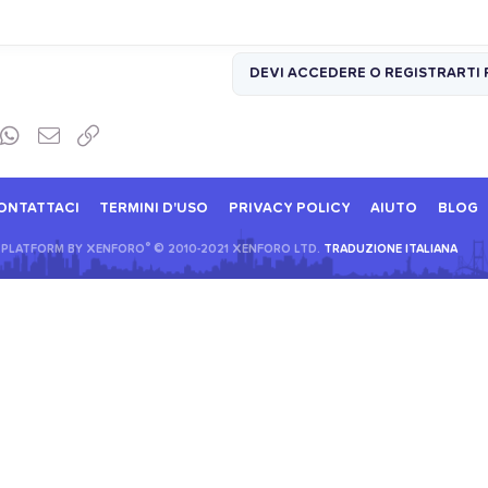
DEVI ACCEDERE O REGISTRARTI 
st
mblr
WhatsApp
Email
Link
ONTATTACI
TERMINI D'USO
PRIVACY POLICY
AIUTO
BLOG
®
PLATFORM BY XENFORO
© 2010-2021 XENFORO LTD.
TRADUZIONE ITALIANA