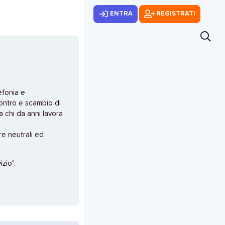
ENTRA
REGISTRATI
efonia e
ontro e scambio di
 chi da anni lavora
e neutrali ed
zio".