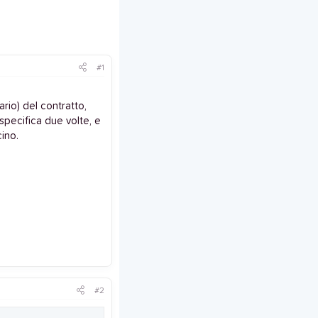
#1
rio) del contratto,
pecifica due volte, e
cino.
#2