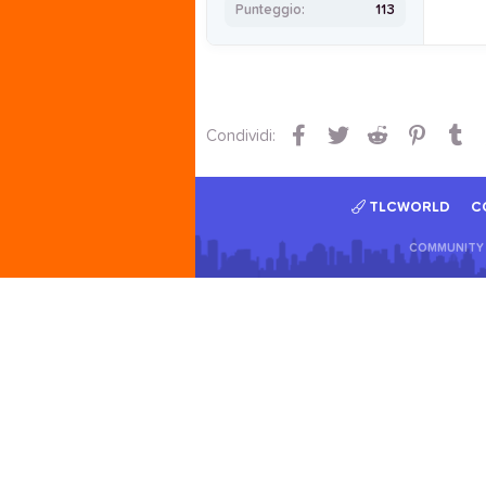
Punteggio
113
Facebook
Twitter
Reddit
Pintere
Tu
Condividi:
TLCWORLD
C
COMMUNITY 