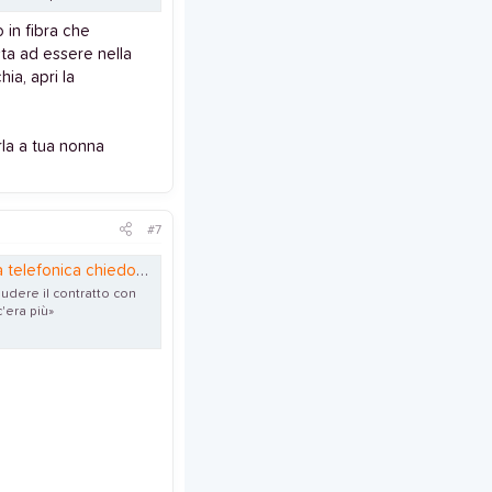
o in fibra che
sta ad essere nella
ia, apri la
rla a tua nonna
#7
 chiedono la sua firma»
iudere il contratto con
'era più»