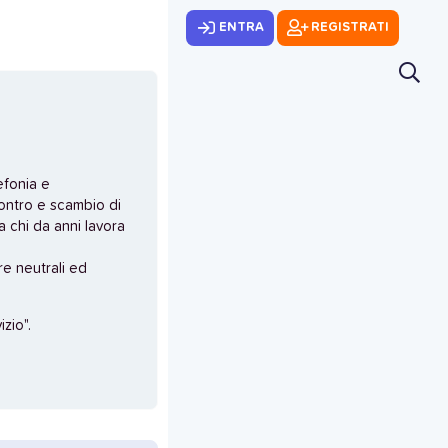
ENTRA
REGISTRATI
efonia e
ontro e scambio di
 chi da anni lavora
e neutrali ed
zio".