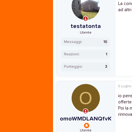
La conc
ad altr
testatonta
Utente
Messaggi
10
Reazioni
1
Punteggio
3
5 Luglio
O
io pens
offerte
Poi la
rinnova
omoWMDLANQfvK
Utente