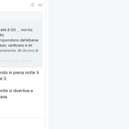
#6
alle 6:00 .... non ho
to.
i rispondono dal'Albania
uto, verificano e mi
ariamente. Mi dicono di
sere positiva. Meno
do in piena notte ti
e 3.
tte si divertiva a
tava.