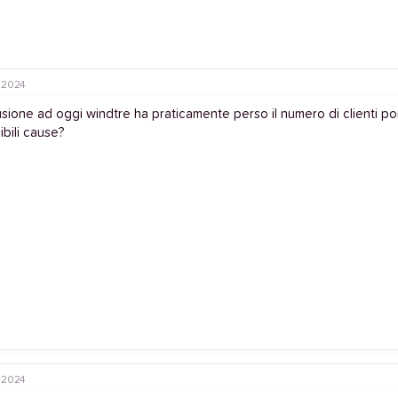
 2024
usione ad oggi windtre ha praticamente perso il numero di clienti port
ibili cause?
 2024