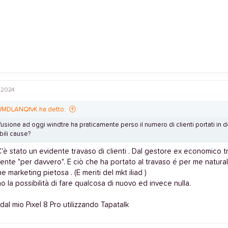
 2024
MDLANQfvK ha detto:
fusione ad oggi windtre ha praticamente perso il numero di clienti portati in do
bili cause?
. C'è stato un evidente travaso di clienti . Dal gestore ex economico 
ente "per davvero". E ciò che ha portato al travaso é per me natura
e marketing pietosa . (E meriti del mkt iliad )
 la possibilità di fare qualcosa di nuovo ed invece nulla.
 dal mio Pixel 8 Pro utilizzando Tapatalk