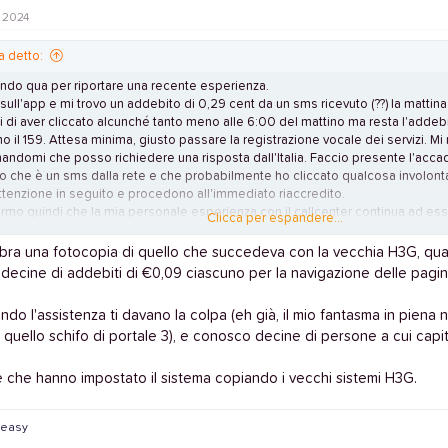
o 2024
a detto:
ndo qua per riportare una recente esperienza.
ull'app e mi trovo un addebito di 0,29 cent da un sms ricevuto (??) la mattina 
di di aver cliccato alcunché tanto meno alle 6:00 del mattino ma resta l'addebi
o il 159. Attesa minima, giusto passare la registrazione vocale dei servizi. M
mandomi che posso richiedere una risposta dall'Italia. Faccio presente l'accad
o che è un sms dalla rete e che probabilmente ho cliccato qualcosa involont
attenzione in seguito e procedono all'immediato riaccredito.
rmo quindi che la mia personale esperienza con il callcenter continua ad es
Clicca per espandere...
vo il rapporto con will ma finché si può chiamare ......
bra una fotocopia di quello che succedeva con la vecchia H3G, quan
 decine di addebiti di €0,09 ciascuno per la navigazione delle pagin
do l'assistenza ti davano la colpa (eh già, il mio fantasma in piena no
e quello schifo di portale 3), e conosco decine di persone a cui capi
e che hanno impostato il sistema copiando i vecchi sistemi H3G.
_easy