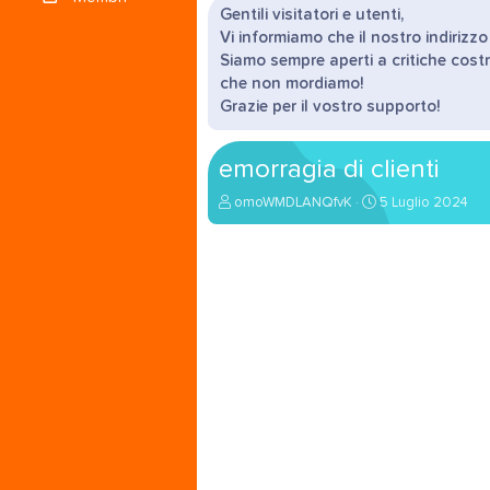
Gentili visitatori e utenti,
Vi informiamo che il nostro indirizz
Siamo sempre aperti a critiche costr
che non mordiamo!
Grazie per il vostro supporto!
emorragia di clienti
A
D
omoWMDLANQfvK
5 Luglio 2024
u
a
t
t
o
a
r
d
e
'
d
i
i
n
s
i
c
z
u
i
s
o
s
i
o