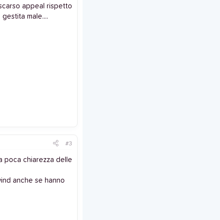
,scarso appeal rispetto
gestita male....
#3
la poca chiarezza delle
 wind anche se hanno