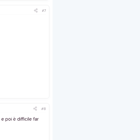
#7
#8
 poi è difficile far