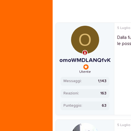
n
e
5 Luglio
O
Dalla f
le poss
omoWMDLANQfvK
Utente
Messaggi
1,143
Reazioni
163
Punteggio
63
5 Luglio