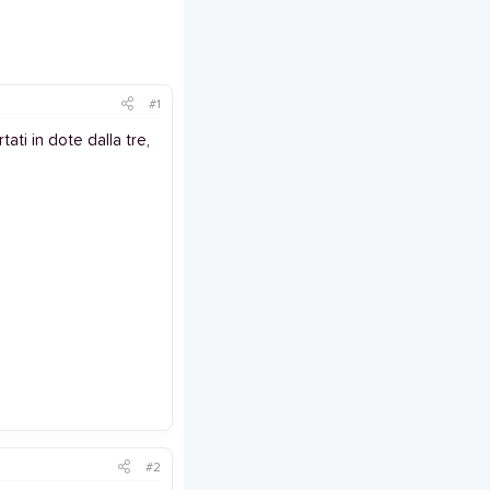
#1
ati in dote dalla tre,
#2