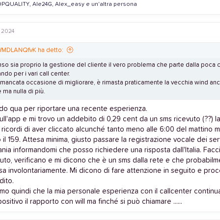
PQUALITY
,
Ale24G
,
Alex_easy
e un'altra persona
o 2024
MDLANQfvK ha detto:
nso sia proprio la gestione del cliente il vero problema che parte dalla poca c
do per i vari call center.
a mancata occasione di migliorare, è rimasta praticamente la vecchia wind an
e ma nulla di più.
do qua per riportare una recente esperienza.
ll'app e mi trovo un addebito di 0,29 cent da un sms ricevuto (??) la m
ricordi di aver cliccato alcunché tanto meno alle 6:00 del mattino m
il 159. Attesa minima, giusto passare la registrazione vocale dei ser
ania informandomi che posso richiedere una risposta dall'Italia. Fac
uto, verificano e mi dicono che è un sms dalla rete e che probabilm
sa involontariamente. Mi dicono di fare attenzione in seguito e pro
dito.
o quindi che la mia personale esperienza con il callcenter continua
sitivo il rapporto con will ma finché si può chiamare ......