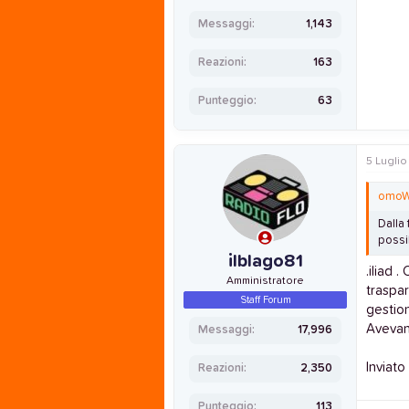
Messaggi
1,143
Reazioni
163
Punteggio
63
5 Luglio
omoW
Dalla 
possi
ilblago81
.iliad 
Amministratore
traspar
Staff Forum
gestion
Avevano
Messaggi
17,996
Inviato
Reazioni
2,350
Punteggio
113