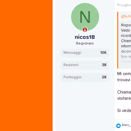
11 Lugli
N
g5x h
Rispo
Vado s
ricor
nicos18
Chiam
Registrato
infor
dicon
Messaggi
106
fare 
Confe
Reazioni
38
positi
Mi sem
Punteggio
28
trovavi
Chiaman
visitar
Si ved
R
Alex
e