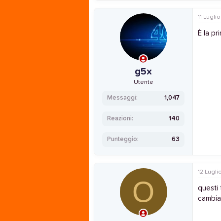
a
c
11 Lugli
t
i
È la p
o
n
s
:
g5x
Utente
Messaggi
1,047
Reazioni
140
Punteggio
63
12 Lugli
O
questi 
cambia