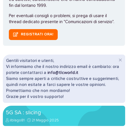
fin dal lontano 1999.
Per eventuali consigli o problemi, si prega di usare il
thread dedicato presente in "Comunicazioni di servizio".
REGISTRATI ORA!
Gentili visitatori e utenti,
Vi informiamo che il nostro indirizzo email è cambiato: ora
potete contattarci a
info@tlcworld.it
Siamo sempre aperti a critiche costruttive e suggerimenti,
quindi non esitate a farci sapere le vostre opinioni.
Promettiamo che non mordiamo!
Grazie per il vostro supporto!
5G SA : slicing
A
D
ilblago81
21 Maggio 2025
u
a