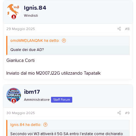
Ignis.84
Windisti
29 Maggio 2025
#8
omoWMDLANQfvK ha detto:
Quale dei due AD?
Gianluca Corti
Inviato dal mio M2007J22G utilizzando Tapatalk
ibm17
Amministratore
Staff Forum
30 Maggio 2025
#9
Ignis.84 ha detto:
Secondo voi W3 attiverà il 5G SA entro l'estate come dichiarato