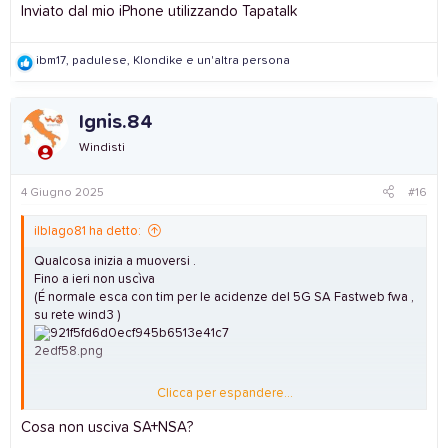
Inviato dal mio iPhone utilizzando Tapatalk
R
ibm17
,
padulese
,
Klondike
e un'altra persona
e
a
c
Ignis.84
t
i
Windisti
o
n
s
4 Giugno 2025
#16
:
ilblago81 ha detto:
Qualcosa inizia a muoversi .
Fino a ieri non uscìva
(É normale esca con tim per le acidenze del 5G SA Fastweb fwa ,
su rete wind3 )
Clicca per espandere...
Inviato dal mio iPhone utilizzando Tapatalk
Cosa non usciva SA+NSA?