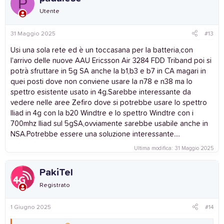
P
i
Utente
o
n
s
31 Maggio 2025
#13
:
Usi una sola rete ed è un toccasana per la batteria,con
l'arrivo delle nuove AAU Ericsson Air 3284 FDD Triband poi si
potrà sfruttare in 5g SA anche la b1,b3 e b7 in CA magari in
quei posti dove non conviene usare la n78 e n38 ma lo
spettro esistente usato in 4g.Sarebbe interessante da
vedere nelle aree Zefiro dove si potrebbe usare lo spettro
Iliad in 4g con la b20 Windtre e lo spettro Windtre con i
700mhz Iliad sul 5gSA,ovviamente sarebbe usabile anche in
NSA.Potrebbe essere una soluzione interessante....
Ultima modifica:
31 Maggio 2025
PakiTel
Registrato
1 Giugno 2025
#14