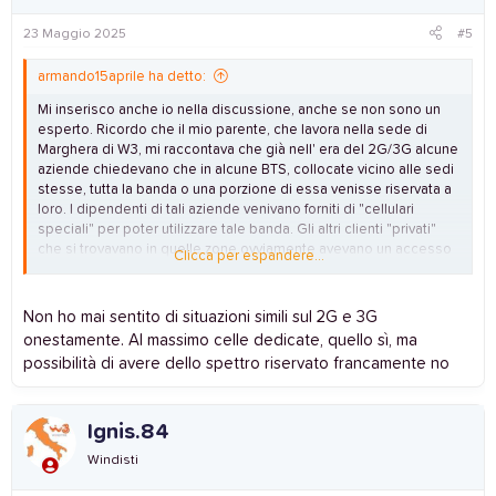
23 Maggio 2025
#5
armando15aprile ha detto:
Mi inserisco anche io nella discussione, anche se non sono un
esperto. Ricordo che il mio parente, che lavora nella sede di
Marghera di W3, mi raccontava che già nell' era del 2G/3G alcune
aziende chiedevano che in alcune BTS, collocate vicino alle sedi
stesse, tutta la banda o una porzione di essa venisse riservata a
loro. I dipendenti di tali aziende venivano forniti di "cellulari
speciali" per poter utilizzare tale banda. Gli altri clienti "privati"
che si trovavano in quelle zone ovviamente avevano un accesso
Clicca per espandere...
alla rete limitato o addirittura non ne avevano.
Certo, erano altri tempi.....
Non ho mai sentito di situazioni simili sul 2G e 3G
Inviato dal mio moto g84 5G utilizzando Tapatalk
onestamente. Al massimo celle dedicate, quello sì, ma
possibilità di avere dello spettro riservato francamente no
Ignis.84
Windisti