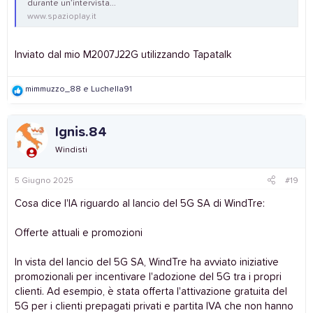
durante un’intervista...
www.spazioplay.it
Inviato dal mio M2007J22G utilizzando Tapatalk
R
mimmuzzo_88
e
Luchella91
e
a
c
Ignis.84
t
i
Windisti
o
n
s
5 Giugno 2025
#19
:
Cosa dice l'IA riguardo al lancio del 5G SA di WindTre:
Offerte attuali e promozioni
In vista del lancio del 5G SA, WindTre ha avviato iniziative
promozionali per incentivare l'adozione del 5G tra i propri
clienti. Ad esempio, è stata offerta l'attivazione gratuita del
5G per i clienti prepagati privati e partita IVA che non hanno