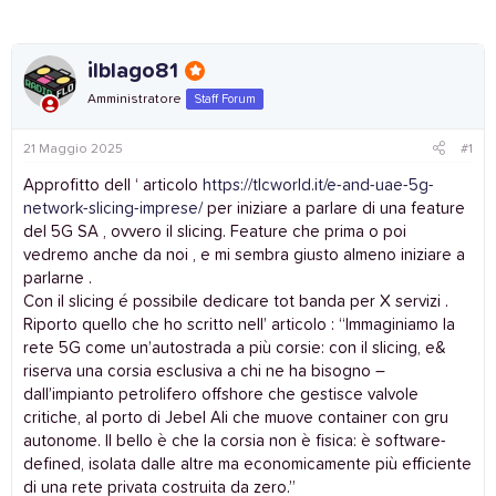
ilblago81
Amministratore
Staff Forum
21 Maggio 2025
#1
Approfitto dell ‘ articolo
https://tlcworld.it/e-and-uae-5g-
network-slicing-imprese/
per iniziare a parlare di una feature
del 5G SA , ovvero il slicing. Feature che prima o poi
vedremo anche da noi , e mi sembra giusto almeno iniziare a
parlarne .
Con il slicing é possibile dedicare tot banda per X servizi .
Riporto quello che ho scritto nell’ articolo : “Immaginiamo la
rete 5G come un’autostrada a più corsie: con il slicing, e&
riserva una corsia esclusiva a chi ne ha bisogno –
dall’impianto petrolifero offshore che gestisce valvole
critiche, al porto di Jebel Ali che muove container con gru
autonome. Il bello è che la corsia non è fisica: è software-
defined, isolata dalle altre ma economicamente più efficiente
di una rete privata costruita da zero.”