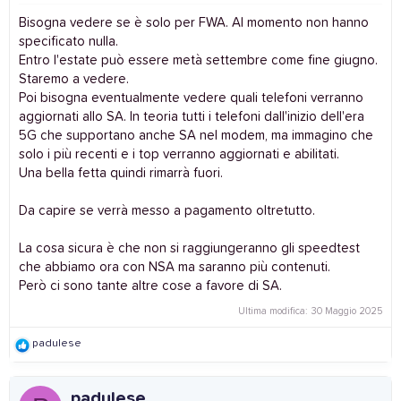
:
Bisogna vedere se è solo per FWA. Al momento non hanno
specificato nulla.
Entro l'estate può essere metà settembre come fine giugno.
Staremo a vedere.
Poi bisogna eventualmente vedere quali telefoni verranno
aggiornati allo SA. In teoria tutti i telefoni dall'inizio dell'era
5G che supportano anche SA nel modem, ma immagino che
solo i più recenti e i top verranno aggiornati e abilitati.
Una bella fetta quindi rimarrà fuori.
Da capire se verrà messo a pagamento oltretutto.
La cosa sicura è che non si raggiungeranno gli speedtest
che abbiamo ora con NSA ma saranno più contenuti.
Però ci sono tante altre cose a favore di SA.
Ultima modifica:
30 Maggio 2025
R
padulese
e
a
c
padulese
t