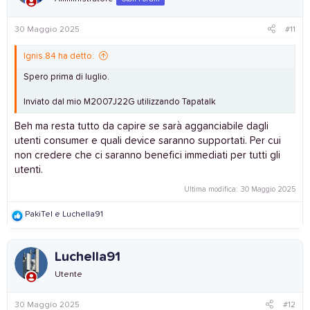
30 Maggio 2025
#11
Ignis.84 ha detto:
Spero prima di luglio.
Inviato dal mio M2007J22G utilizzando Tapatalk
Beh ma resta tutto da capire se sarà agganciabile dagli
utenti consumer e quali device saranno supportati. Per cui
non credere che ci saranno benefici immediati per tutti gli
utenti.
Ultima modifica:
30 Maggio 2025
R
PakiTel
e
Luchella91
e
a
c
Luchella91
t
i
Utente
o
n
s
30 Maggio 2025
#12